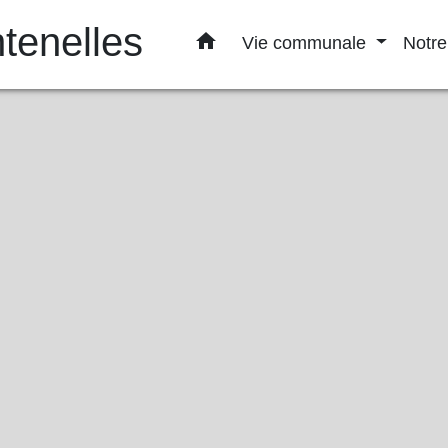
enelles
home
Vie communale
Notre