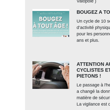
Valopôle )
BOUGEZ A T
Un cycle de 10 
d’activité physi
pour les personn
ans et plus.
ATTENTION A
CYCLISTES E
PIETONS !
Le passage à l'he
a changé la don
matière de sécuri
La vigilance est 