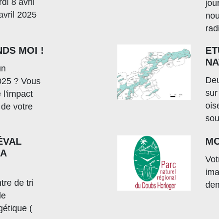
i 8 avril
jou
vril 2025
nou
rad
DS MOI !
ET
NA
un
Deu
025 ? Vous
sur 
 l'impact
ois
de votre
sou
ÉVAL
MO
 A
Vot
ima
re de tri
dem
de
gétique (