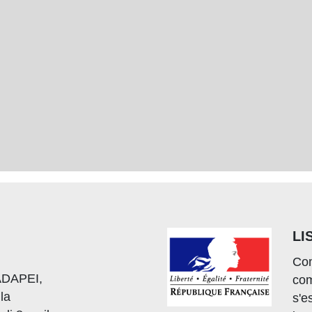
LI
Com
'ADAPEI,
com
 la
s'e