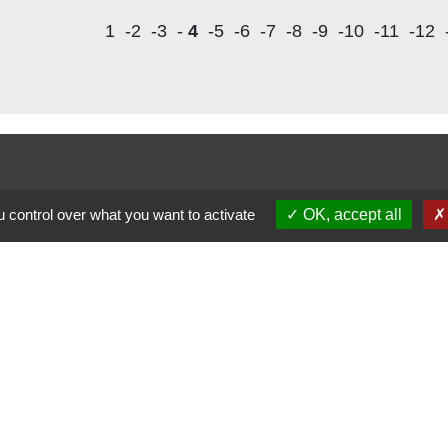
1
-2
-3
-
4
-5
-6
-7
-8
-9
-10
-11
-12
 control over what you want to activate
OK, accept all
alité
-
Accessibilité
-
Plan du site
-
Gestion des cookie