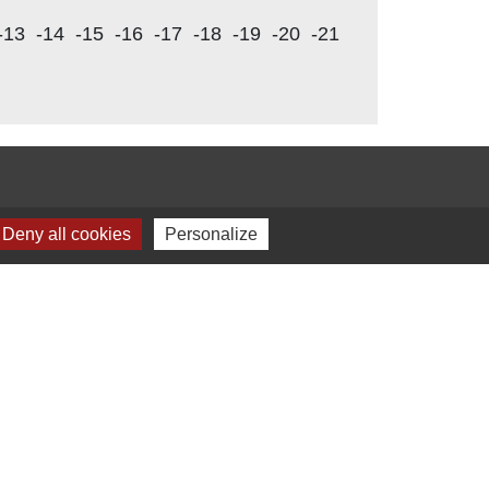
-13
-14
-15
-16
-17
-18
-19
-20
-21
Deny all cookies
Personalize
s