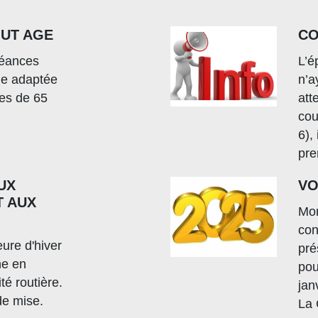
OUT AGE
CO
séances
L’é
que adaptée
n’a
es de 65
att
cou
6),
pre
UX
VO
T AUX
Mon
con
ure d'hiver
pré
ne en
pou
té routière.
jan
de mise.
La