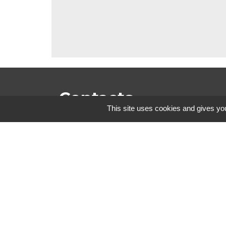
Contacts
This site uses cookies and gives you
Commune des Fontenelles
13 rue Principale
25210 Les Fontenelles - FRANCE
+33 3 81 43 70 32
Contact par formulaire
Mentions légales
-
Politique de confidenti